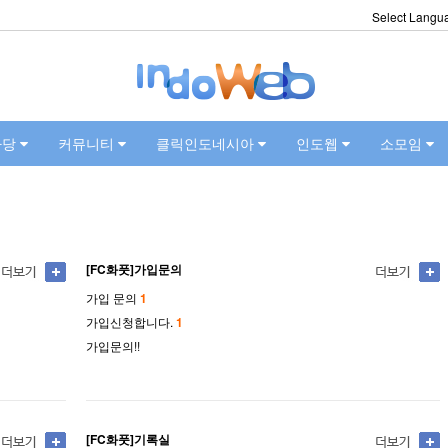
Select Langu
마당
커뮤니티
클릭인도네시아
인도웹
소모임
[FC화풋]가입문의
가입 문의
1
가입신청합니다.
1
가입문의!!
[FC화풋]기록실