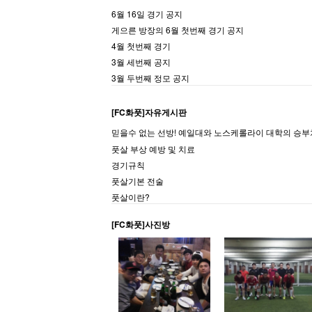
6월 16일 경기 공지
게으른 방장의 6월 첫번째 경기 공지
4월 첫번째 경기
3월 세번째 공지
3월 두번째 정모 공지
[FC화풋]자유게시판
믿을수 없는 선방! 예일대와 노스케롤라이 대학의 승부차
풋살 부상 예방 및 치료
경기규칙
풋살기본 전술
풋살이란?
[FC화풋]사진방