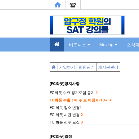
비즈니스
Moving
소식
홈
가입하기
회원관리
게시판관리
[FC화풋]공지사항
FC화풋 수요 정기모임 공지
4
FC화풋 부활!! 매 주 토 아침 8~10시
4
FC 화풋 장소 변경!
FC 화풋 시간 변경
2
FC 화풋 선수 모집
8
[FC화풋]일정