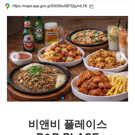
https://maps.app.goo.gl/ENGNuSBTtZgJntLF8
비앤비 플레이스