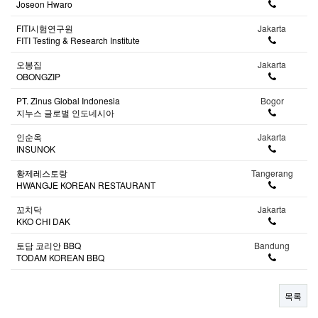
Joseon Hwaro
FITI시험연구원
Jakarta
FITI Testing & Research Institute
오봉집
Jakarta
OBONGZIP
PT. Zinus Global Indonesia
Bogor
지누스 글로벌 인도네시아
인순옥
Jakarta
INSUNOK
황제레스토랑
Tangerang
HWANGJE KOREAN RESTAURANT
꼬치닥
Jakarta
KKO CHI DAK
토담 코리안 BBQ
Bandung
TODAM KOREAN BBQ
목록