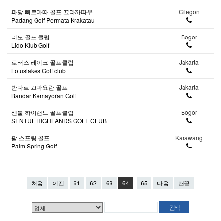
파당 뻐르마따 골프 끄라까따우
Cilegon
Padang Golf Permata Krakatau
리도 골프 클럽
Bogor
Lido Klub Golf
로터스 레이크 골프클럽
Jakarta
Lotuslakes Golf club
반다르 끄마요란 골프
Jakarta
Bandar Kemayoran Golf
센툴 하이랜드 골프클럽
Bogor
SENTUL HIGHLANDS GOLF CLUB
팜 스프링 골프
Karawang
Palm Spring Golf
처음
이전
61
62
63
64
65
다음
맨끝