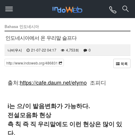
Bahasa 인도네시아
인도네시아에서 온 우리말 슬프다
나비우시
21-07-22 04:17
4,753회
0
http://www.indoweb.org/486831
목록
본문
출처:
https://cafe.daum.net/etymo
조피디
i는 으/이 발음변화가 가능하다.
전설모음화 현상
측 칙 즉 직 우리말에도 이런 현상은 많이 있
다.