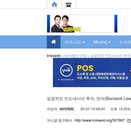
비즈니스
Moving
소식
Indoweb
>
비자/법인규정 > 성공적인 인도네시아 투자, 반석
성공적인 인도네시아 투자, 반석(Banseok Law
작성자
비다까라
25-07-15 08:40
조회
16,554
게시글 링크복사 :
http://www.indoweb.org/507997