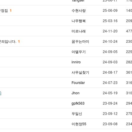
 규정집
1
수현사랑
25-06-09
14
나무행복
25-03-16
20
미르나래
24-11-20
47
문의입니다.
1
꿈꾸는마미
24-10-24
23
아델우기
24-09-05
22
inniro
24-09-03
28
사무실찾기
24-08-17
36
Fourstar
24-07-23
31
Jhon
24-05-19
31
gpfk563
23-09-24
29
우일신
23-09-12
27
이현정55
23-09-08
23