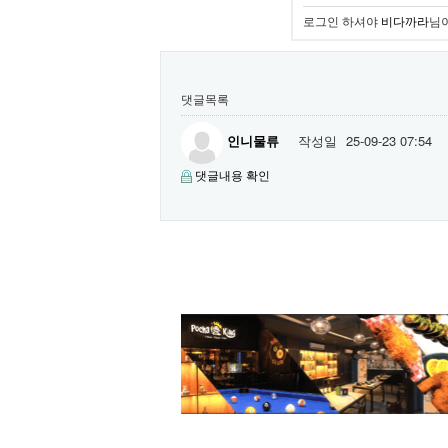
로그인 하셔야
비다까라
님
댓글목록
인니물류
작성일
25-09-23 07:54
댓글내용 확인