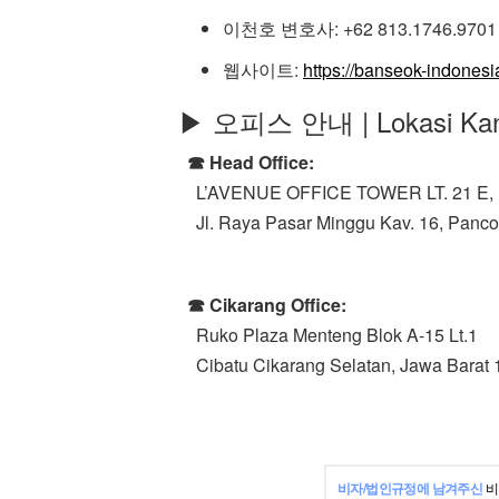
이천호 변호사: +62 813.1746.9701
웹사이트:
https://banseok-indones
▶ 오피스 안내 | Lokasi Kan
☎ Head Office:
L’AVENUE OFFICE TOWER LT. 21 E,
Jl. Raya Pasar Minggu Kav. 16, Pancor
☎ Cikarang Office:
Ruko Plaza Menteng Blok A-15 Lt.1
Cibatu Cikarang Selatan, Jawa Barat 
비자/법인규정에 남겨주신
비