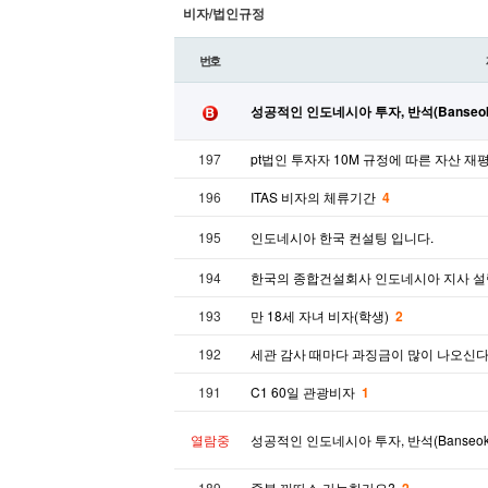
비자/법인규정
번호
성공적인 인도네시아 투자, 반석(Banseok 
197
pt법인 투자자 10M 규정에 따른 자산 재
196
ITAS 비자의 체류기간
4
195
인도네시아 한국 컨설팅 입니다.
194
한국의 종합건설회사 인도네시아 지사 
193
만 18세 자녀 비자(학생)
2
192
세관 감사 때마다 과징금이 많이 나오신
191
C1 60일 관광비자
1
열람중
성공적인 인도네시아 투자, 반석(Banseok 
189
중복 끼따스 가능한가요?