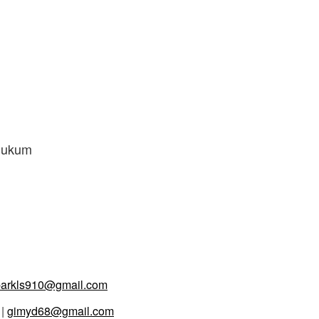
Hukum
parkls910@gmail.com
 |
gimyd68@gmail.com