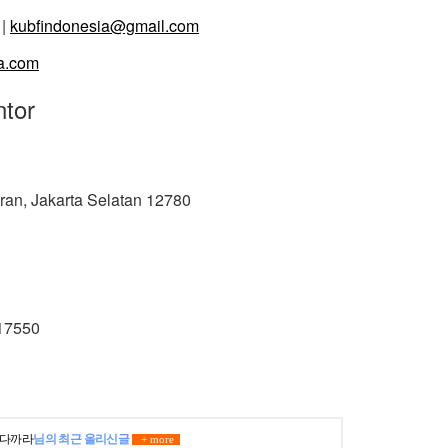
 |
kubfindonesia@gmail.com
ia.com
tor
an, Jakarta Selatan 12780
17550
다까라
님의 최근 올리신글
+ more