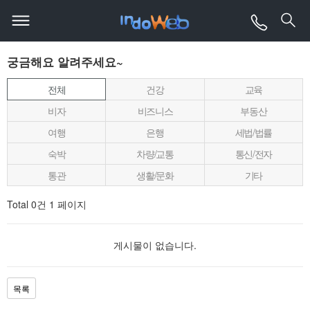
궁금해요 알려주세요~
전체
건강
교육
비자
비즈니스
부동산
여행
은행
세법/법률
숙박
차량/교통
통신/전자
통관
생활/문화
기타
Total 0건
1 페이지
게시물이 없습니다.
목록