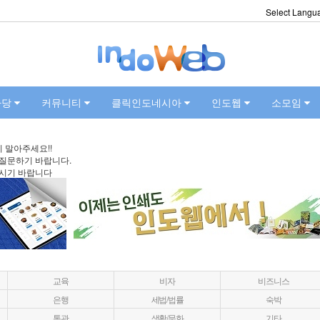
Select Langu
마당
커뮤니티
클릭인도네시아
인도웹
소모임
 말아주세요!!
 질문하기 바랍니다.
주시기 바랍니다
교육
비자
비즈니스
은행
세법/법률
숙박
통관
생활/문화
기타