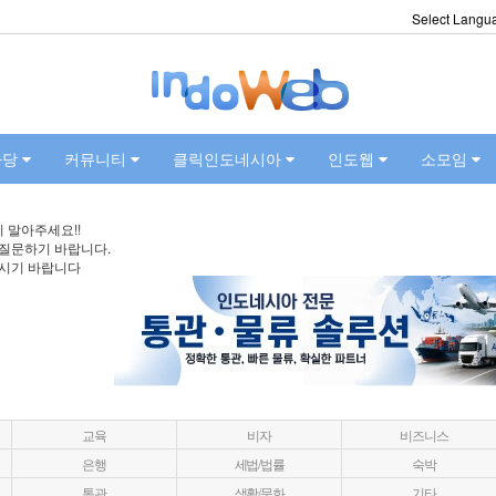
Select Langu
마당
커뮤니티
클릭인도네시아
인도웹
소모임
 말아주세요!!
 질문하기 바랍니다.
주시기 바랍니다
교육
비자
비즈니스
은행
세법/법률
숙박
통관
생활/문화
기타