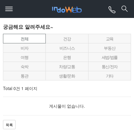
궁금해요 알려주세요~
전체
건강
교육
비자
비즈니스
부동산
여행
은행
세법/법률
숙박
차량/교통
통신/전자
통관
생활/문화
기타
Total 0건
1 페이지
게시물이 없습니다.
목록