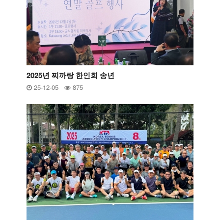
2025년 찌까랑 한인회 송년
25-12-05
875