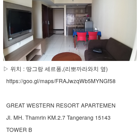
▷ 위치 : 땅그랑 세르퐁,(리뽀까라와치 옆)
https://goo.gl/maps/FRAJwzqWb5MYNGf58
GREAT WESTERN RESORT APARTEMEN
Jl. MH. Thamrin KM.2.7 Tangerang 15143
TOWER B