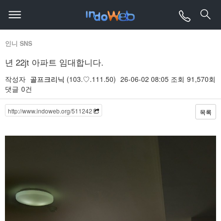
인니 SNS
년 22jt 아파트 임대합니다.
작성자
골프크리닉
(103.♡.111.50)
26-06-02 08:05
조회
91,570회
댓글
0건
http://www.indoweb.org/511242
목록
본문