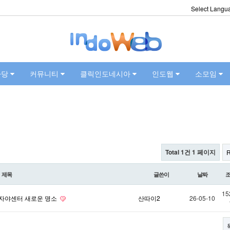
Select Langu
마당
커뮤니티
클릭인도네시아
인도웹
소모임
Total 1건
1 페이지
제목
글쓴이
날짜
15
- 위자야센터 새로운 명소
산따이2
26-05-10