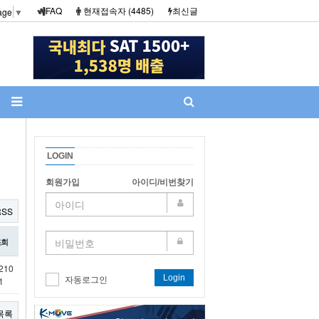
FAQ
현재접속자 (4485)
최신글
age
▼
LOGIN
회원가입
아이디/비번찾기
RSS
조회
210
Login
1
자동로그인
목록